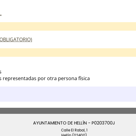
L
(OBLIGATORIO)
s
s representadas por otra persona física
AYUNTAMIENTO DE HELLÍN - P0203700J
Calle El Rabal, 1
Hellín (02400)