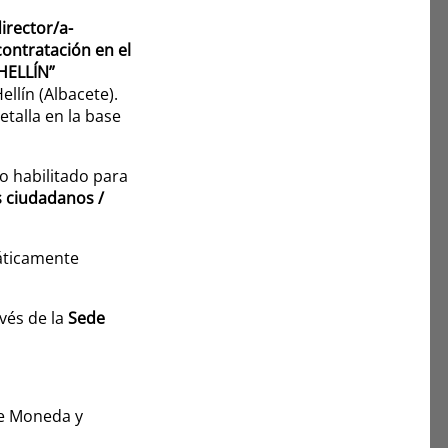
irector/a-
contratación en el
 HELLÍN”
llín (Albacete).
etalla en la base
co habilitado para
s ciudadanos /
áticamente
avés de la
Sede
 de Moneda y