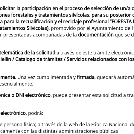
olicitar la participación en el proceso de
selección de un/a d
nes forestales y tratamientos silvícolas, para su posterior 
 para la recualificación y el reciclaje profesional “FORESTA
atamientos Silvícolas),
promovido por el Ayuntamiento de He
 ser presentadas acompañadas de la
documentación
que se d
elemática de la solicitud
a través de este trámite electróni
llín / Catalogo de trámites / Servicios relacionados con lo
almente
. Una vez cumplimentada y
firmada
, quedará autom
resencialmente.
rónica o DNI electrónico
, puede presentar esta solicitud a tr
 electrónico
, podrá:
 de persona física) a través de la web de la Fábrica Nacional
nicamente con las distintas administraciones públicas