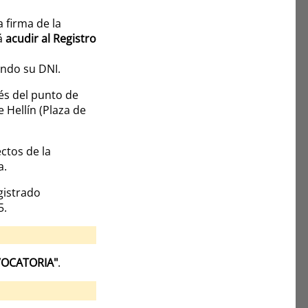
a firma de la
rá
acudir al Registro
ando su DNI.
vés del punto de
 Hellín (Plaza de
ectos de la
a.
gistrado
5.
VOCATORIA"
.